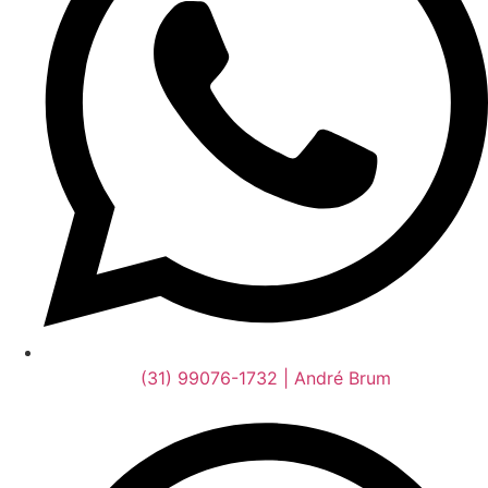
(31) 99076-1732 | André Brum