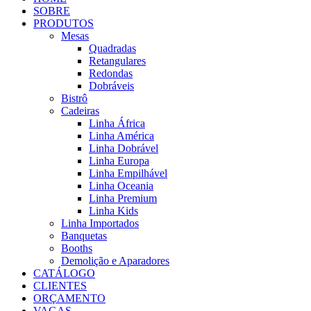
SOBRE
PRODUTOS
Mesas
Quadradas
Retangulares
Redondas
Dobráveis
Bistrô
Cadeiras
Linha África
Linha América
Linha Dobrável
Linha Europa
Linha Empilhável
Linha Oceania
Linha Premium
Linha Kids
Linha Importados
Banquetas
Booths
Demolição e Aparadores
CATÁLOGO
CLIENTES
ORÇAMENTO
VAGAS