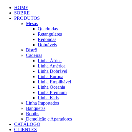
HOME
SOBRE
PRODUTOS
Mesas
Quadradas
Retangulares
Redondas
Dobráveis
Bistrô
Cadeiras
Linha África
Linha América
Linha Dobrável
Linha Europa
Linha Empilhável
Linha Oceania
Linha Premium
Linha Kids
Linha Importados
Banquetas
Booths
Demolição e Aparadores
CATÁLOGO
CLIENTES