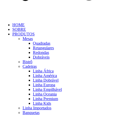
HOME
SOBRE
PRODUTOS
Mesas
Quadradas
Retangulares
Redondas
Dobráveis
Bistrô
Cadeiras
Linha África
Linha América
Linha Dobrável
Linha Europa
Linha Empilhável
Linha Oceania
Linha Premium
Linha Kids
Linha Importados
Banquetas