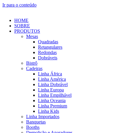
Ir para o conteúdo
HOME
SOBRE
PRODUTOS
Mesas
Quadradas
Retangulares
Redondas
Dobráveis
Bistrô
Cadeiras
Linha África
Linha América
Linha Dobrável
Linha Europa
Linha Empilhável
Linha Oceania
Linha Premium
Linha Kids
Linha Importados
Banquetas
Booths
Demolição e Aparadores