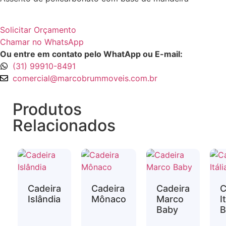
Solicitar Orçamento
Chamar no WhatsApp
Ou entre em contato pelo WhatApp ou E-mail:
(31) 99910-8491
comercial@marcobrummoveis.com.br
Produtos
Relacionados
Cadeira
Cadeira
Cadeira
C
Islândia
Mônaco
Marco
I
Baby
B