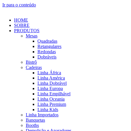
Ir para o conteúdo
HOME
SOBRE
PRODUTOS
Mesas
Quadradas
Retangulares
Redondas
Dobráveis
Bistrô
Cadeiras
Linha África
Linha América
Linha Dobrável
Linha Europa
Linha Empilhável
Linha Oceania
Linha Premium
Linha Kids
Linha Importados
Banquetas
Booths
Demolição e Aparadores