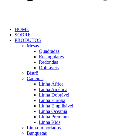
HOME
SOBRE
PRODUTOS
Mesas
Quadradas
Retangulares
Redondas
Dobráveis
Bistrô
Cadeiras
Linha África
Linha América
Linha Dobrável
Linha Europa
Linha Empilhável
Linha Oceania
Linha Premium
Linha Kids
Linha Importados
Banquetas